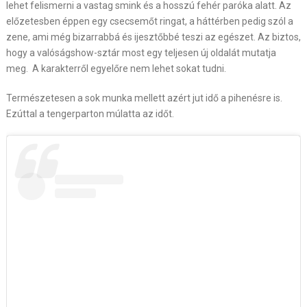
lehet felismerni a vastag smink és a hosszú fehér paróka alatt. Az
előzetesben éppen egy csecsemőt ringat, a háttérben pedig szól a
zene, ami még bizarrabbá és ijesztőbbé teszi az egészet. Az biztos,
hogy a valóságshow-sztár most egy teljesen új oldalát mutatja
meg. A karakterről egyelőre nem lehet sokat tudni.
Természetesen a sok munka mellett azért jut idő a pihenésre is.
Ezúttal a tengerparton múlatta az időt.