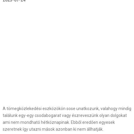
2023-07-24
A tömegközlekedési eszközökön sose unatkozunk, valahogy mindig
találunk egy-egy csodabogarat vagy észreveszünk olyan dolgokat
ami nem mondható hétköznapinak. Ebből eredően egyesek
szeretnek így utazni mások azonban ki nem állhatják.