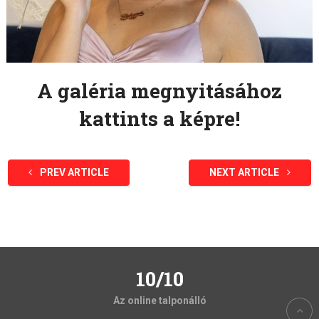
A galéria megnyitásához
kattints a képre!
PREV ARTICLE
NEXT ARTICLE
10/10
Az online talponálló