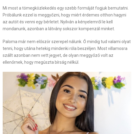
Mi most a tömegközlekedés egy szebb formáját fogjuk bemutatni.
Próbálunk ezzel is meggyőzni, hogy miért érdemes otthon hagyni
az autót és venni egy bérletet. Nyilván a kényelemről le kell
mondanunk, azonban a látvány sokszor kompenzál minket.
Paloma már nem először szerepel nálunk. Ő mindig tud valami olyat
tenni, hogy utána hetekig mindenki róla beszéljen. Most villamosra
szállt azonban nem vett jegyet, de olyan meggyőző volt az
ellenőrnek, hogy megúszta bírság nélkül.