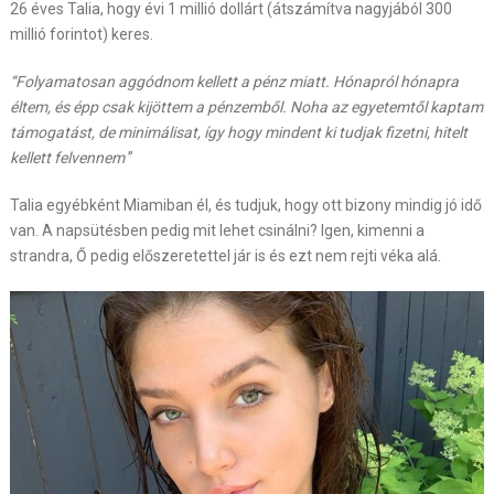
26 éves Talia, hogy évi 1 millió dollárt (átszámítva nagyjából 300
millió forintot) keres.
“Folyamatosan aggódnom kellett a pénz miatt. Hónapról hónapra
éltem, és épp csak kijöttem a pénzemből. Noha az egyetemtől kaptam
támogatást, de minimálisat, így hogy mindent ki tudjak fizetni, hitelt
kellett felvennem
”
Talia egyébként Miamiban él, és tudjuk, hogy ott bizony mindig jó idő
van. A napsütésben pedig mit lehet csinálni? Igen, kimenni a
strandra, Ő pedig előszeretettel jár is és ezt nem rejti véka alá.