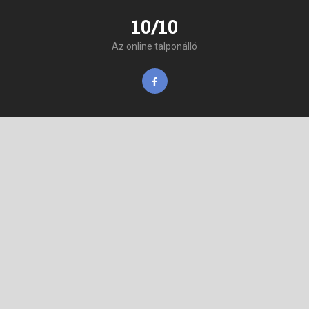
10/10
Az online talponálló