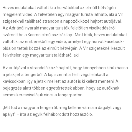
Heves indulatokat váltott ki a horvátokból az elmúlt hétvégén
megjelent videó. A felvételen egy magyar turista látható, aki a Vir
szigeteknél található strandon a napozók közé hajtott autójával.
Az Adriánál nyaraló magyar turisták felelőtlen viselkedéséről
számolt be a Kosmo című osztrák lap. Mint írták, heves indulatokat
váltott ki az emberekből egy videó, amelyet egy horvát Facebook-
oldalon tettek közzé az elmúlt hétvégén. A Vir szigeteknél készült
felvételen egy magyar turista látható, aki
Az autójával a strandoló közé hajtott, hogy könnyebben kihúzhassa
a jetskijét a tengerből. A lap szerint a férfi végül elakadt a
kavicsokban, így a jetski mellett az autót is ki kellett menteni. A
bejegyzés alatt többen egyetértettek abban, hogy az autóknak
semmi keresnivalójuk nincs a tengerparton.
„Mit tud a magyar a tengerről, meg kellene várnia a dagályt vagy
apályt” – írta az egyik felháborodott hozzászóló.