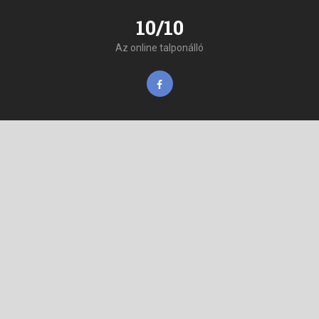
10/10
Az online talponálló