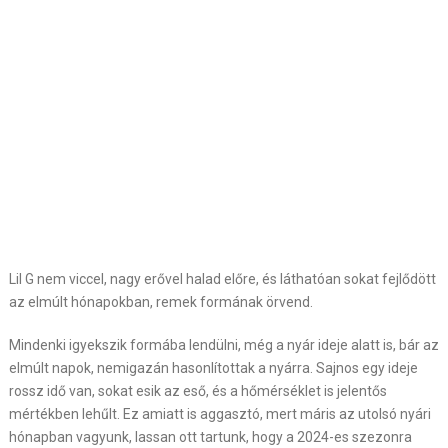
Lil G nem viccel, nagy erővel halad előre, és láthatóan sokat fejlődött
az elmúlt hónapokban, remek formának örvend.
Mindenki igyekszik formába lendülni, még a nyár ideje alatt is, bár az
elmúlt napok, nemigazán hasonlítottak a nyárra. Sajnos egy ideje
rossz idő van, sokat esik az eső, és a hőmérséklet is jelentős
mértékben lehűlt. Ez amiatt is aggasztó, mert máris az utolsó nyári
hónapban vagyunk, lassan ott tartunk, hogy a 2024-es szezonra