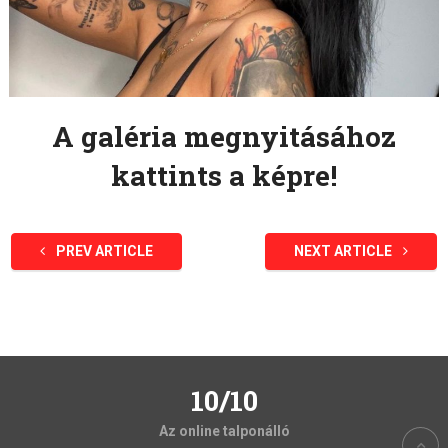
A galéria megnyitásához
kattints a képre!
PREV ARTICLE
NEXT ARTICLE
10/10
Az online talponálló