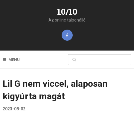
10/10
Az online talponálló
MENU
Lil G nem viccel, alaposan
kigyúrta magát
2023-08-02