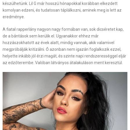
készülhetünk. Lil G már hosszú hónapokkal korábban elkezdett
komolyan edzeni, és tudatosan táplálkozni, aminek meg is lett az
eredménye.
A fiatal rapperlány nagyon nagy formában van, sok dicséretet kap,
de a bántások sem kerülik el. Ugyanakkor ehhez már
hozzászokhatott az évek alatt, mindig vannak, akik valamivel
megpróbálják kritizálni. Ő azonban nem igazán foglalkozik ezzel,
helyette inkább jól érzi magát, és szinte napi rendszerességgel eljár
az edzőterembe. Valóban látványos átalakuláson ment keresztül.