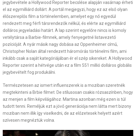
jegybevétele a Hollywood Reporter becslése alapján vasárnap érheti
el az egymilliárd dollárt. A portál megjegyzi, hogy ez az első olyan
élőszereplős film a történelemben, amelyet egy nő egyedül
rendezett meg férfi társrendezők nélkül, és elérte az egymilliárd
dolláros jegyeladási határt. A lap szerint egyelőre nincs is komoly
vetélytársa a Barbie-filmnek, amely fenyegetné listavezető
pozícióját. A nyár másik nagy dobása az Oppenheimer című,
Christopher Nolan által rendezett háromórás történelmi film, ami
inkább csak a saját kategóriájában ér el szép sikereket. A Hollywood
Reporter szerint a hétvége után ez a film 551 millió dolláros globális
jegybevételt fog produkálni.
Természetesen az ismert influenszerek is a moziban szeretnék
megtekinteni a Brbie filmet. De stílusosan csakis rózsaszínben, hogy
az menjen a film képvilágához. Martina azonban még ezen is túl
tudott tenni. Reméljük ezt a jövő generációja nem látta mert bizony
moziban nem illik így viselkedni, de az előzetesek helyett azért
szívesen megnéztük volna.