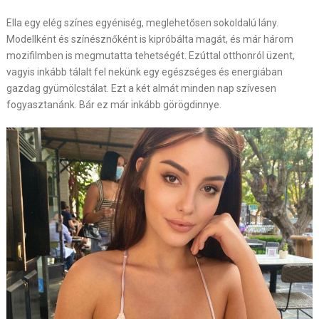
Ella egy elég színes egyéniség, meglehetősen sokoldalú lány.
Modellként és színésznőként is kipróbálta magát, és már három
mozifilmben is megmutatta tehetségét. Ezúttal otthonról üzent,
vagyis inkább tálalt fel nekünk egy egészséges és energiában
gazdag gyümölcstálat. Ezt a két almát minden nap szívesen
fogyasztanánk. Bár ez már inkább görögdinnye.