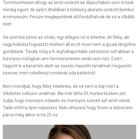
Természetesen ahogy az lenni szokott az díjazottakon sem értünk
mindig egyet, de azért általában a többség akarata szokott ilyenkor
érvényesülni. Persze meglepetések előfordulhatnak de ez a ritkább
eset.
Ha szembe jönne az utcán, egy átlagos nő is lehetne, de Riley, aki
nagy kolbászfogyasztó hírében áll és itt most nem a gyulai lángoltra
gondolunk. Tavaly még a 4. legfelkapottabb színésznő volt abban a
bizonyos műfajban ami természetesen senki sem néz. Ezért
fagyott le a karantén alatt az összes hasonló tartalmat megosztó
szerver, mert véletlenül mindenki oda kattintott.
Nem mondjuk, hogy Riley tökéletes, de ez nem is baj mert a
tökéletes sokszor unalmas. Aki már látta Őt munka közben azt
tudja, hogy mennyire odaadó, és mennyire szereti azt amit csinál.
Talán ettől is ilyen népszerű. Neki elhiszed, hogy finom a debreceni
páros még akkor is ha 25-ös.