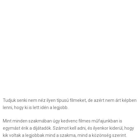
Tudjuk senki nem néz ilyen típusú filmeket, de azért nem árt képben
lenni, hogy ki is lett idén a legjobb.
Mint minden szakmában úgy kedvenc filmes műfajunkban is
egymást érik a díjátadók. Számot kell adni, és ilyenkor kiderül, hogy
kik voltak a legjobbak mind a szakma, mind a közönség szerint.