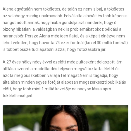
Alena egyátalán nem tökéletes, de talán ez nem is baj, a tökéletes
az valahogy mindig unalmasabb. Felvállalta a hibáit és több képen is
hangot adott annak, hogy hiába gondolja azt mindenki, hogy ő
bizony hibátlan, a valóságban neki is problémákat okoz például a
narancsbőr. Persze Alena még igen fiatal, és a képeit elnézve nem
lehet véletlen, hogy havonta 74 ezer fontnál (közel 30 millió fontnál)
is többet össze tud lapátolni azzal, hogy fotózásokra jár.
A 27 éves hölgy négy évvel ezelőtt még pultosként dolgozott, ám
állítása szerint a modellkedés teljesen megváltoztatta életét és
azóta még büszkébben vállalja fel magát.Nem is tagadja, hogy
általában minden egyes fotóját alaposan megszerkeszti publikálás
előtt, hogy több mint 1 millió követője ne nagyon lássa apró
tökéletlenségeit.