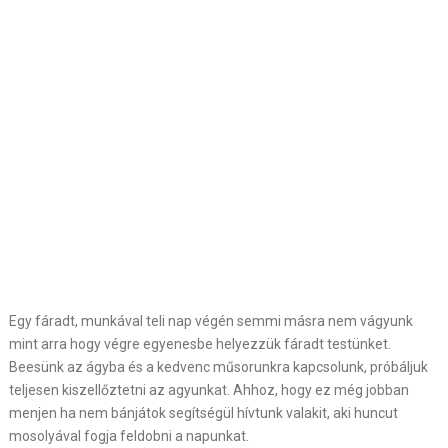
Egy fáradt, munkával teli nap végén semmi másra nem vágyunk
mint arra hogy végre egyenesbe helyezzük fáradt testünket.
Beesünk az ágyba és a kedvenc műsorunkra kapcsolunk, próbáljuk
teljesen kiszellőztetni az agyunkat. Ahhoz, hogy ez még jobban
menjen ha nem bánjátok segítségül hívtunk valakit, aki huncut
mosolyával fogja feldobni a napunkat.