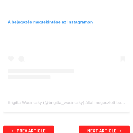
A bejegyzés megtekintése az Instagramon
Brigitta Wusinczky (@brigitta_wusinczky) által megosztott bejegyzés
PREV ARTICLE
NEXT ARTICLE