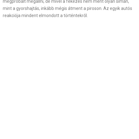
megpróbált megállni, de mivel a fékezés nem ment olyan simán,
mint a gyorshajtás, inkább mégis átment a piroson. Az egyik autós
reakciója mindent elmondott a történtekről.