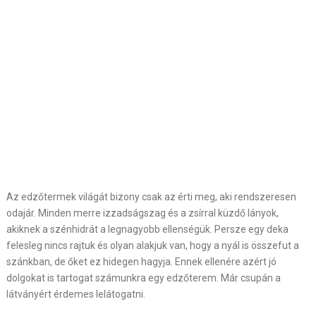
Az edzőtermek világát bizony csak az érti meg, aki rendszeresen
odajár. Minden merre izzadságszag és a zsírral küzdő lányok,
akiknek a szénhidrát a legnagyobb ellenségük. Persze egy deka
felesleg nincs rajtuk és olyan alakjuk van, hogy a nyál is összefut a
szánkban, de őket ez hidegen hagyja. Ennek ellenére azért jó
dolgokat is tartogat számunkra egy edzőterem. Már csupán a
látványért érdemes lelátogatni.