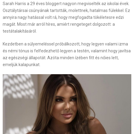
Sarah Harris a 29 éves bloggert nagyon megviselték az iskolai évek.
Osztálytársai csúnyának tartották, molettnek, hatalmas fülekkel. Ez
annyira nagy hatással volt rá, hogy megfogadta tökéletesre edzi
magát. Most már arról híres, amiért rengeteget dolgozott: a
testátalakításáról.
Kezdetben a súlyemeléssel próbálkozott, hogy legyen valami izma
és némi tónus is felfedezhető legyen a testén, valamint hogy javítsa
az egészségi állapotát. Azóta minden ízében fitt és nőies lett,
emeljük kalapunkat.