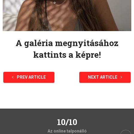
A galéria megnyitásához
kattints a képre!
PREV ARTICLE
NEXT ARTICLE
10/10
Az online talponálló