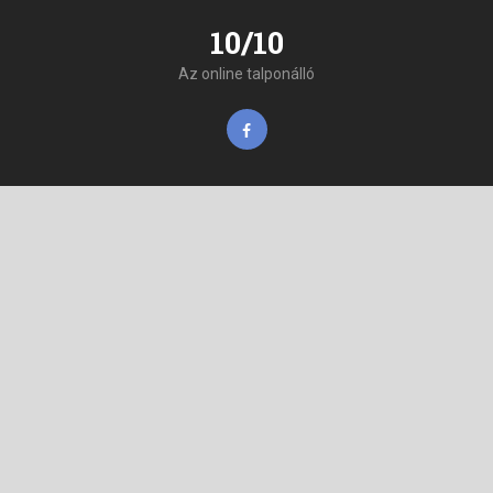
10/10
Az online talponálló