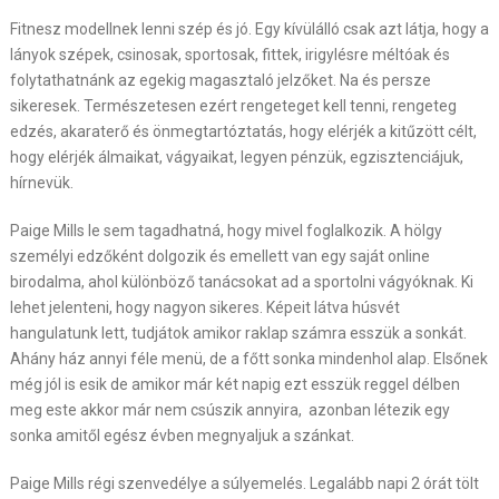
Fitnesz modellnek lenni szép és jó. Egy kívülálló csak azt látja, hogy a
lányok szépek, csinosak, sportosak, fittek, irigylésre méltóak és
folytathatnánk az egekig magasztaló jelzőket. Na és persze
sikeresek. Természetesen ezért rengeteget kell tenni, rengeteg
edzés, akaraterő és önmegtartóztatás, hogy elérjék a kitűzött célt,
hogy elérjék álmaikat, vágyaikat, legyen pénzük, egzisztenciájuk,
hírnevük.
Paige Mills le sem tagadhatná, hogy mivel foglalkozik. A hölgy
személyi edzőként dolgozik és emellett van egy saját online
birodalma, ahol különböző tanácsokat ad a sportolni vágyóknak. Ki
lehet jelenteni, hogy nagyon sikeres. Képeit látva húsvét
hangulatunk lett, tudjátok amikor raklap számra esszük a sonkát.
Ahány ház annyi féle menü, de a főtt sonka mindenhol alap. Elsőnek
még jól is esik de amikor már két napig ezt esszük reggel délben
meg este akkor már nem csúszik annyira, azonban létezik egy
sonka amitől egész évben megnyaljuk a szánkat.
Paige Mills régi szenvedélye a súlyemelés. Legalább napi 2 órát tölt