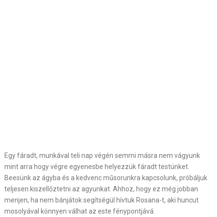
Egy fáradt, munkával teli nap végén semmi másra nem vágyunk
mint arra hogy végre egyenesbe helyezzük fáradt testünket.
Beesünk az ágyba és a kedvenc műsorunkra kapcsolunk, próbáljuk
teljesen kiszellőztetni az agyunkat. Ahhoz, hogy ez még jobban
menjen, ha nem bánjátok segítségül hívtuk Rosana-t, aki huncut
mosolyával könnyen válhat az este fénypontjává.