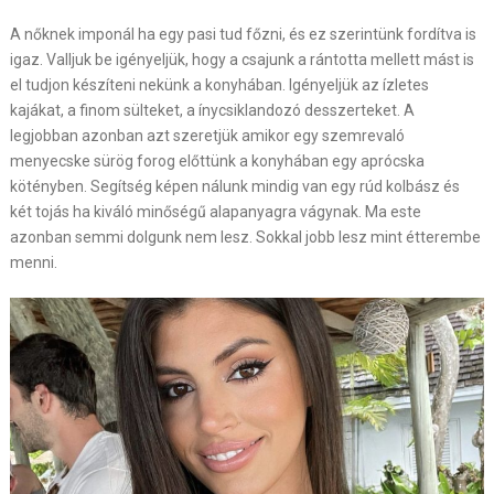
A nőknek imponál ha egy pasi tud főzni, és ez szerintünk fordítva is
igaz. Valljuk be igényeljük, hogy a csajunk a rántotta mellett mást is
el tudjon készíteni nekünk a konyhában. Igényeljük az ízletes
kajákat, a finom sülteket, a ínycsiklandozó desszerteket. A
legjobban azonban azt szeretjük amikor egy szemrevaló
menyecske sürög forog előttünk a konyhában egy aprócska
kötényben. Segítség képen nálunk mindig van egy rúd kolbász és
két tojás ha kiváló minőségű alapanyagra vágynak. Ma este
azonban semmi dolgunk nem lesz. Sokkal jobb lesz mint étterembe
menni.