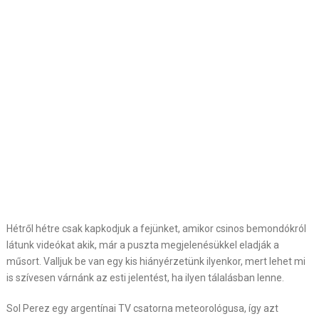
Hétről hétre csak kapkodjuk a fejünket, amikor csinos bemondókról
látunk videókat akik, már a puszta megjelenésükkel eladják a
műsort. Valljuk be van egy kis hiányérzetünk ilyenkor, mert lehet mi
is szívesen várnánk az esti jelentést, ha ilyen tálalásban lenne.
Sol Perez egy argentínai TV csatorna meteorológusa, így azt