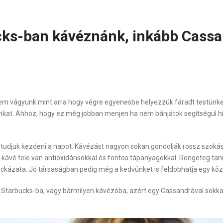
cks-ban kávéznánk, inkább Cassa
em vágyunk mint arra hogy végre egyenesbe helyezzük fáradt testünk
yunkat. Ahhoz, hogy ez még jobban menjen ha nem bánjátok segítségül h
 tudjuk kezdeni a napot. Kávézást nagyon sokan gondolják rossz szoká
 kávé tele van antioxidánsokkal és fontos tápanyagokkal. Rengeteg tan
ckázata. Jó társaságban pedig még a kedvünket is feldobhatja egy köz
 Starbucks-ba, vagy bármilyen kávézóba, azért egy Cassandrával sokkal