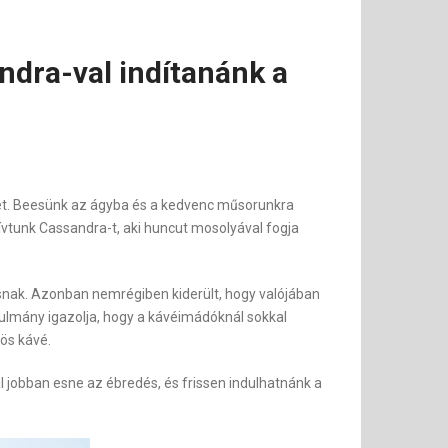
ndra-val indítanánk a
et. Beesünk az ágyba és a kedvenc műsorunkra
ívtunk Cassandra-t, aki huncut mosolyával fogja
snak. Azonban nemrégiben kiderült, hogy valójában
ulmány igazolja, hogy a kávéimádóknál sokkal
ös kávé.
 jobban esne az ébredés, és frissen indulhatnánk a