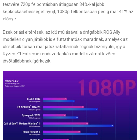
testvére 720p felbontásban átlagosan 34%-kal jobb
képkockasebességet nyújt, 1080p felbontásban pedig már 41% az
előnye.
Ezek óriási eltérések, az idő múlásával a drágábbik ROG Ally
modellen olyan játékok is elfuttathatóak maradnak, amelyek az
olcsóbbik társán már játszhatatlannak fognak bizonyulni, így a
Ryzen Z1 Extreme rendszerlapkás modell számottevően
jövőtállóbbnak ígérkezik.