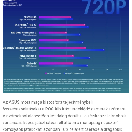
Az ASUS most maga biztosított teljesítménybeli
összehasonlításokat a ROG Ally iránt érdeklődő gamerek számára.
A számokból alapvetően két dolog derült ki: a kézikonzol olcsóbbik
variánsa is képes játszhatóan elfuttatni a manapság népszerű
komolyabb játékokat, azonban 16% felárért cserébe a drágábbik