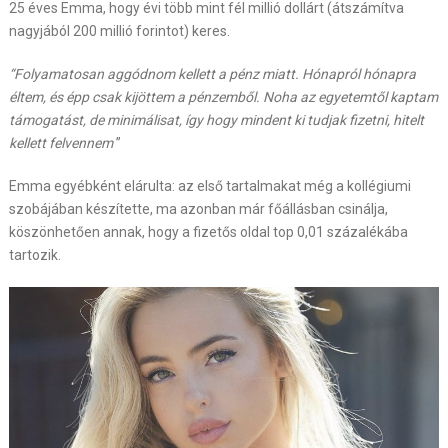
25 éves Emma, hogy évi több mint fél millió dollárt (átszámítva
nagyjából 200 millió forintot) keres.
“Folyamatosan aggódnom kellett a pénz miatt. Hónapról hónapra
éltem, és épp csak kijöttem a pénzemből. Noha az egyetemtől kaptam
támogatást, de minimálisat, így hogy mindent ki tudjak fizetni, hitelt
kellett felvennem
”
Emma egyébként elárulta: az első tartalmakat még a kollégiumi
szobájában készítette, ma azonban már főállásban csinálja,
köszönhetően annak, hogy a fizetős oldal top 0,01 százalékába
tartozik.