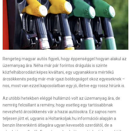
Rengeteg magyar autós figyeli, hogy éppenséggel hogyan alakul az
üzemanyag ára. Néha már pár forintos drágulás is szinte
közfelháborodást képes kiváltani, egy ugyanakkora mértékű
árcsökkenés pedig már-már igazi boldogságot okoz egyeseknek –
nos, most van ezzel kapcsolatban egy jó, illetve egy rossz hírünk is.
Az utóbbi hetekben eléggé hullámzó volt az üzemanyag ára, de
nemrég felcsillant a remény, hogy esetleg egy tartósabbnak
nevezhető árcsökkenés vár a hazai autósokra. Ez sajnos nem
teljesen jött el, ugyanis a Holtankoljak.hu információi alapján a
benzin literenkénti átlagára ugyan kevesebb szerdától, de a