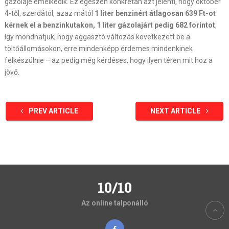
gázolajé emelkedik. Ez egészen konkrétan azt jelenti, hogy október
4-től, szerdától, azaz mától
1 liter benzinért átlagosan 639 Ft-ot
kérnek el a benzinkutakon, 1 liter gázolajárt pedig 682 forintot
,
így mondhatjuk, hogy aggasztó változás következett be a
töltőállomásokon, erre mindenképp érdemes mindenkinek
felkészülnie – az pedig még kérdéses, hogy ilyen téren mit hoz a
jövő.
PREV ARTICLE
NEXT ARTICLE
10/10
Az online talponálló