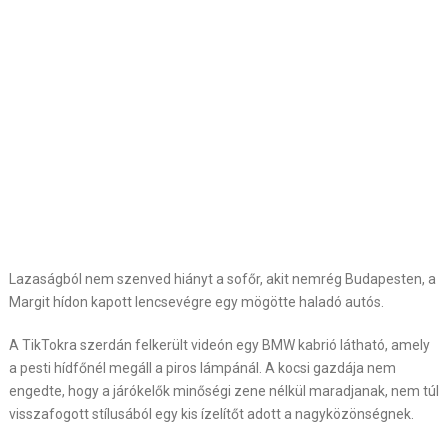
Lazaságból nem szenved hiányt a sofőr, akit nemrég Budapesten, a
Margit hídon kapott lencsevégre egy mögötte haladó autós.
A TikTokra szerdán felkerült videón egy BMW kabrió látható, amely
a pesti hídfőnél megáll a piros lámpánál. A kocsi gazdája nem
engedte, hogy a járókelők minőségi zene nélkül maradjanak, nem túl
visszafogott stílusából egy kis ízelítőt adott a nagyközönségnek.