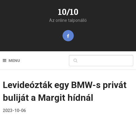
10/10
Az online talponálló
MENU
Levideózták egy BMW-s privát
buliját a Margit hídnál
2023-10-06