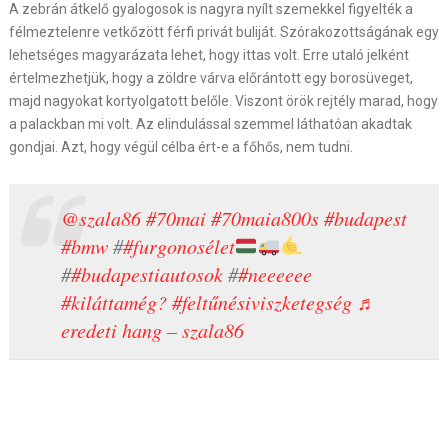
A zebrán átkelő gyalogosok is nagyra nyílt szemekkel figyelték a
félmeztelenre vetkőzött férfi privát buliját. Szórakozottságának egy
lehetséges magyarázata lehet, hogy ittas volt. Erre utaló jelként
értelmezhetjük, hogy a zöldre várva előrántott egy borosüveget,
majd nagyokat kortyolgatott belőle. Viszont örök rejtély marad, hogy
a palackban mi volt. Az elindulással szemmel láthatóan akadtak
gondjai. Azt, hogy végül célba ért-e a főhős, nem tudni.
@szala86
#70mai
#70maia800s
#budapest
#bmw
#
#furgonosélet
#
#budapestiautosok
#
#neeeeee
#kiláttamég?
#feltűnésiviszketegség
♬
eredeti hang – szala86