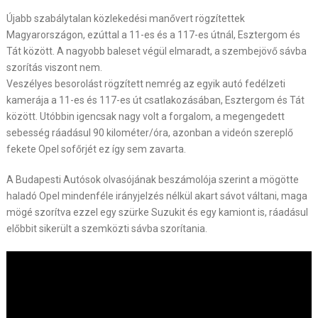
Újabb szabálytalan közlekedési manővert rögzítettek
Magyarországon, ezúttal a 11-es és a 117-es útnál, Esztergom és
Tát között. A nagyobb baleset végül elmaradt, a szembejövő sávba
szorítás viszont nem.
Veszélyes besorolást rögzített nemrég az egyik autó fedélzeti
kamerája a 11-es és 117-es út csatlakozásában, Esztergom és Tát
között. Utóbbin igencsak nagy volt a forgalom, a megengedett
sebesség ráadásul 90 kilométer/óra, azonban a videón szereplő
fekete Opel sofőrjét ez így sem zavarta.
A Budapesti Autósok olvasójának beszámolója szerint a mögötte
haladó Opel mindenféle irányjelzés nélkül akart sávot váltani, maga
mögé szorítva ezzel egy szürke Suzukit és egy kamiont is, ráadásul
előbbit sikerült a szemközti sávba szorítania.