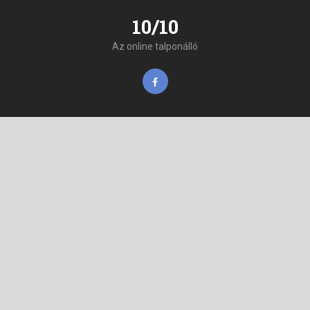
10/10
Az online talponálló