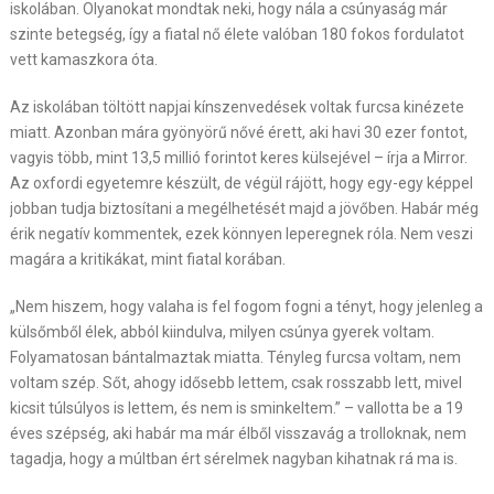
iskolában. Olyanokat mondtak neki, hogy nála a csúnyaság már
szinte betegség, így a fiatal nő élete valóban 180 fokos fordulatot
vett kamaszkora óta.
Az iskolában töltött napjai kínszenvedések voltak furcsa kinézete
miatt. Azonban mára gyönyörű nővé érett, aki havi 30 ezer fontot,
vagyis több, mint 13,5 millió forintot keres külsejével – írja a Mirror.
Az oxfordi egyetemre készült, de végül rájött, hogy egy-egy képpel
jobban tudja biztosítani a megélhetését majd a jövőben. Habár még
érik negatív kommentek, ezek könnyen leperegnek róla. Nem veszi
magára a kritikákat, mint fiatal korában.
„Nem hiszem, hogy valaha is fel fogom fogni a tényt, hogy jelenleg a
külsőmből élek, abból kiindulva, milyen csúnya gyerek voltam.
Folyamatosan bántalmaztak miatta. Tényleg furcsa voltam, nem
voltam szép. Sőt, ahogy idősebb lettem, csak rosszabb lett, mivel
kicsit túlsúlyos is lettem, és nem is sminkeltem.” – vallotta be a 19
éves szépség, aki habár ma már élből visszavág a trolloknak, nem
tagadja, hogy a múltban ért sérelmek nagyban kihatnak rá ma is.