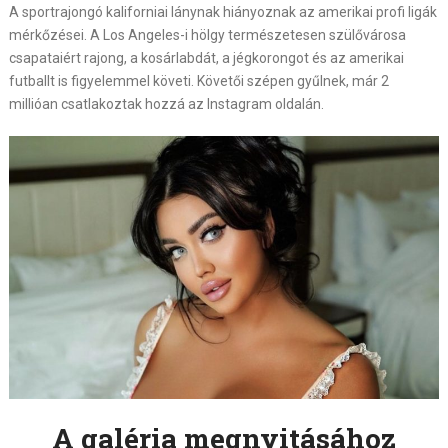
A sportrajongó kaliforniai lánynak hiányoznak az amerikai profi ligák
mérkőzései. A Los Angeles-i hölgy természetesen szülővárosa
csapataiért rajong, a kosárlabdát, a jégkorongot és az amerikai
futballt is figyelemmel követi. Követői szépen gyűlnek, már 2
millióan csatlakoztak hozzá az Instagram oldalán.
A galéria megnyitásához