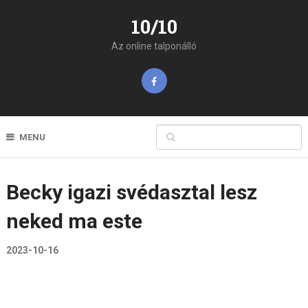
10/10
Az online talponálló
MENU
Becky igazi svédasztal lesz
neked ma este
2023-10-16