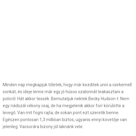
Minden nap megkapjuk tőletek, hogy már kezditek unni a csirkemell
sonkát, és ideje lenne már egy jó húsos szalonnát leakasztani a
polcról. Hát akkor tessék. Bemutatjuk nektek Becky Hudson-t. Nem
egy nádszál vékony csaj, de ha megjelenik akkor forr körülötte a
levegő. Van mit fogni rajta, de sokan pont ezt szeretik benne.
Egészen pontosan 1,3 millióan biztos, ugyanis ennyi követője van
jelenleg. Vacsorára bizony jól laknánk vele.