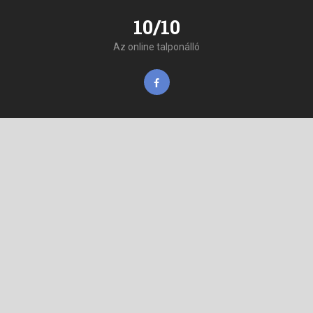
10/10
Az online talponálló