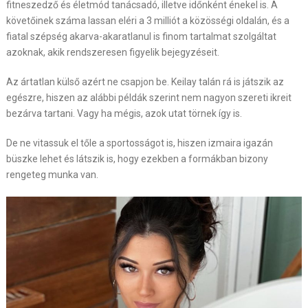
fitneszedző és életmód tanácsadó, illetve időnként énekel is. A
követőinek száma lassan eléri a 3 milliót a közösségi oldalán, és a
fiatal szépség akarva-akaratlanul is finom tartalmat szolgáltat
azoknak, akik rendszeresen figyelik bejegyzéseit.
Az ártatlan külső azért ne csapjon be. Keilay talán rá is játszik az
egészre, hiszen az alábbi példák szerint nem nagyon szereti ikreit
bezárva tartani. Vagy ha mégis, azok utat törnek így is.
De ne vitassuk el tőle a sportosságot is, hiszen izmaira igazán
büszke lehet és látszik is, hogy ezekben a formákban bizony
rengeteg munka van.