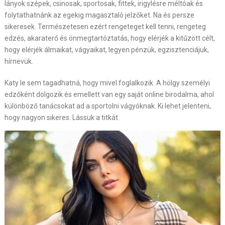
lányok szépek, csinosak, sportosak, fittek, irigylésre méltóak és
folytathatnánk az egekig magasztaló jelzőket. Na és persze
sikeresek. Természetesen ezért rengeteget kell tenni, rengeteg
edzés, akaraterő és önmegtartóztatás, hogy elérjék a kitűzött célt,
hogy elérjék álmaikat, vágyaikat, legyen pénzük, egzisztenciájuk,
hírnevük.
Katy le sem tagadhatná, hogy mivel foglalkozik. A hölgy személyi
edzőként dolgozik és emellett van egy saját online birodalma, ahol
különböző tanácsokat ad a sportolni vágyóknak. Ki lehet jelenteni,
hogy nagyon sikeres. Lássuk a titkát.