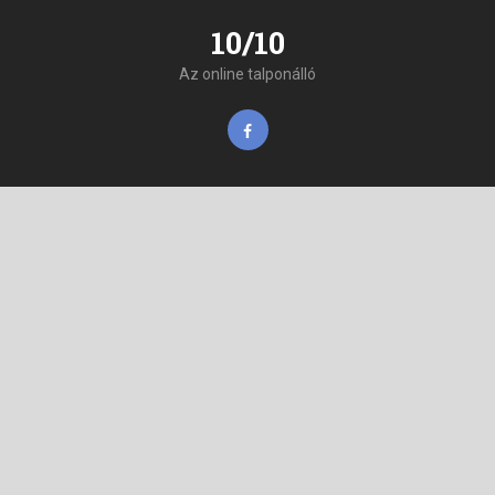
10/10
Az online talponálló