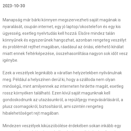
2023-10-30
Manapság már bárki könnyen megszervezheti saját magának is
nyaralását, csupán internet, egy jó laptop/okostelefon és egy kis
ügyesség, esetleg nyelvtudás kell hozzá. Elsőre mindez talán
könnyűnek és egyszerűnek hangozhat, azonban rengeteg veszélyt
és problémát rejthet magában, ráadásul az óriási, elérhető kínálat
miatt ennek feltérképezése, összehasonlítása nagyon sok időt vesz
igénybe.
Ezek a veszélyek leginkább a váratlan helyzetekben nyilvánulnak
meg. Például a helyszínen derül ki, hogy a szálloda nem olyan
minőségű, mint amilyennek az interneten hirdette magát, esetleg
rossz környéken található. Ezen kívül saját magunknak kell
gondoskodnunk az utazásunkról, a repülőjegy megvásárlásáról, a
plusz csomagokról, biztosításról, ami szintén rengeteg
hibalehetőséget rejt magában.
Mindezen veszélyek kiküszöbölése érdekében sokan inkább egy