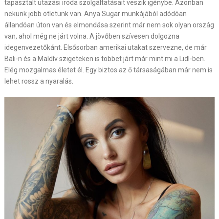
tapasztalt utazási iroda szolgáltatásait veszik igénybe. Azonban
nekünk jobb ötletünk van. Anya Sugar munkájából adódóan
állandóan úton van és elmondása szerint már nem sok olyan ország
van, ahol még ne járt volna. A jövőben szívesen dolgozna
idegenvezetőkánt. Elsősorban amerikai utakat szervezne, de már
Bali-n és a Maldív szigeteken is többet járt már mint mi a Lidl-ben.
Elég mozgalmas életet él. Egy biztos az ő társaságában már nem is
lehet rossz a nyaralás.