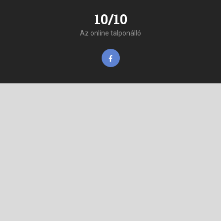
10/10
Az online talponálló