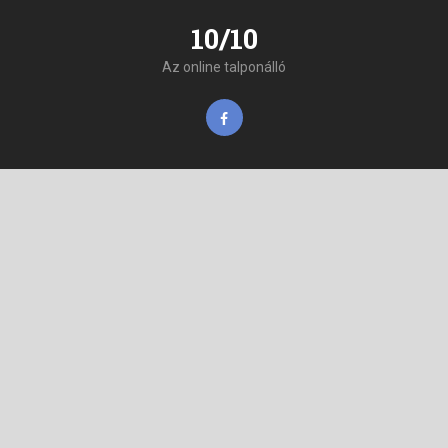
10/10
Az online talponálló