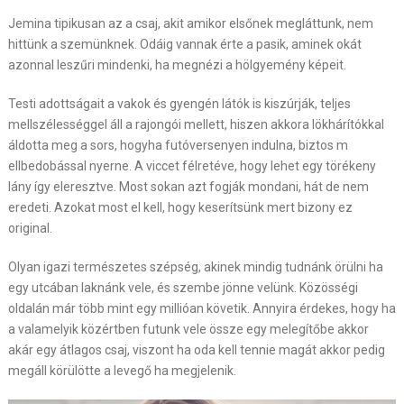
Jemina tipikusan az a csaj, akit amikor elsőnek megláttunk, nem
hittünk a szemünknek. Odáig vannak érte a pasik, aminek okát
azonnal leszűri mindenki, ha megnézi a hölgyemény képeit.
Testi adottságait a vakok és gyengén látók is kiszúrják, teljes
mellszélességgel áll a rajongói mellett, hiszen akkora lökhárítókkal
áldotta meg a sors, hogyha futóversenyen indulna, biztos m
ellbedobással nyerne. A viccet félretéve, hogy lehet egy törékeny
lány így eleresztve. Most sokan azt fogják mondani, hát de nem
eredeti. Azokat most el kell, hogy keserítsünk mert bizony ez
original.
Olyan igazi természetes szépség, akinek mindig tudnánk örülni ha
egy utcában laknánk vele, és szembe jönne velünk. Közösségi
oldalán már több mint egy millióan követik. Annyira érdekes, hogy ha
a valamelyik közértben futunk vele össze egy melegítőbe akkor
akár egy átlagos csaj, viszont ha oda kell tennie magát akkor pedig
megáll körülötte a levegő ha megjelenik.