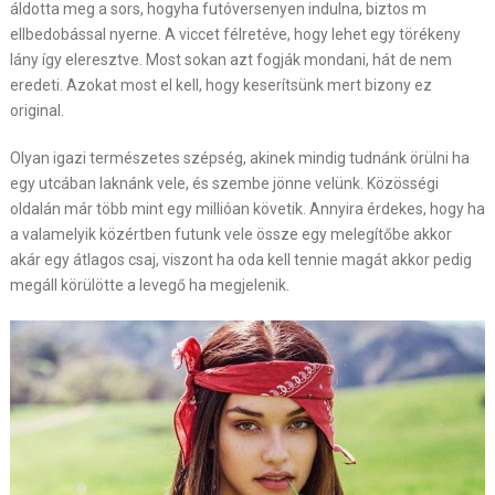
áldotta meg a sors, hogyha futóversenyen indulna, biztos m
ellbedobással nyerne. A viccet félretéve, hogy lehet egy törékeny
lány így eleresztve. Most sokan azt fogják mondani, hát de nem
eredeti. Azokat most el kell, hogy keserítsünk mert bizony ez
original.
Olyan igazi természetes szépség, akinek mindig tudnánk örülni ha
egy utcában laknánk vele, és szembe jönne velünk. Közösségi
oldalán már több mint egy millióan követik. Annyira érdekes, hogy ha
a valamelyik közértben futunk vele össze egy melegítőbe akkor
akár egy átlagos csaj, viszont ha oda kell tennie magát akkor pedig
megáll körülötte a levegő ha megjelenik.