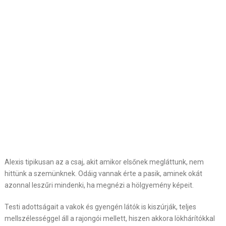
Alexis tipikusan az a csaj, akit amikor elsőnek megláttunk, nem
hittünk a szemünknek. Odáig vannak érte a pasik, aminek okát
azonnal leszűri mindenki, ha megnézi a hölgyemény képeit.
Testi adottságait a vakok és gyengén látók is kiszúrják, teljes
mellszélességgel áll a rajongói mellett, hiszen akkora lökhárítókkal