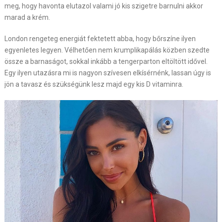
meg, hogy havonta elutazol valami jó kis szigetre barnulni akkor
marad a krém.
London rengeteg energiát fektetett abba, hogy bőrszíne ilyen
egyenletes legyen. Vélhetően nem krumplikapálás közben szedte
össze a barnaságot, sokkal inkább a tengerparton eltöltött idővel.
Egy ilyen utazásra mi is nagyon szívesen elkísérnénk, lassan úgy is
jön a tavasz és szükségünk lesz majd egy kis D vitaminra.