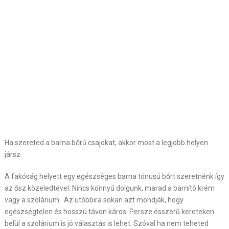
Ha szereted a barna bőrű csajokat, akkor most a legjobb helyen
jársz.
A fakóság helyett egy egészséges barna tónusú bőrt szeretnénk így
az ősz közeledtével. Nincs könnyű dolgunk, marad a barnító krém
vagy a szolárium. Az utóbbira sokan azt mondják, hogy
egészségtelen és hosszú távon káros. Persze ésszerű kereteken
belül a szolárium is jó választás is lehet. Szóval ha nem teheted