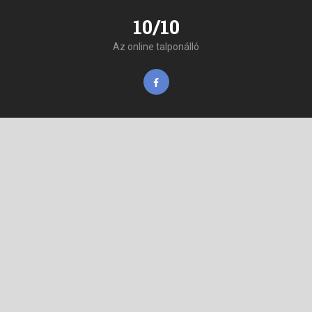
10/10
Az online talponálló