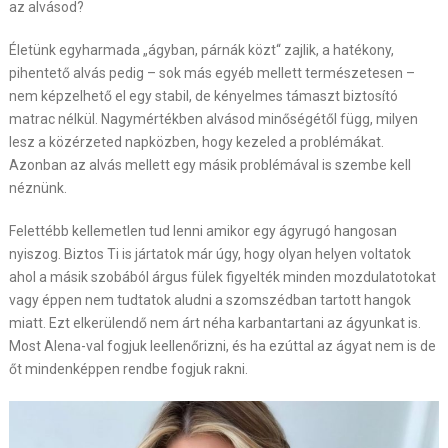
az alvásod?
Életünk egyharmada „ágyban, párnák közt“ zajlik, a hatékony,
pihentető alvás pedig – sok más egyéb mellett természetesen –
nem képzelhető el egy stabil, de kényelmes támaszt biztosító
matrac nélkül. Nagymértékben alvásod minőségétől függ, milyen
lesz a közérzeted napközben, hogy kezeled a problémákat.
Azonban az alvás mellett egy másik problémával is szembe kell
néznünk.
Felettébb kellemetlen tud lenni amikor egy ágyrugó hangosan
nyiszog. Biztos Ti is jártatok már úgy, hogy olyan helyen voltatok
ahol a másik szobából árgus fülek figyelték minden mozdulatotokat
vagy éppen nem tudtatok aludni a szomszédban tartott hangok
miatt. Ezt elkerülendő nem árt néha karbantartani az ágyunkat is.
Most Alena-val fogjuk leellenőrizni, és ha ezúttal az ágyat nem is de
őt mindenképpen rendbe fogjuk rakni.