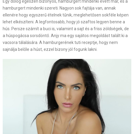
Egy dolog egészen bizonyos, hamburgert mindenki evett már, és a
hamburgert mindenki szereti. Nagyon sok fajtája van, annak
ellenére hogy egyszerű ételnek tűnik, meglehetősen sokféle képen
lehet elkészíteni. A legfontosabb, hogy jó szaftos legyen benne a
hús. Persze számít a buci is, valamint a sajt és a friss zöldségek, de
a húspogácsa sorsdöntő. Anjy ma egy sajátos megoldást talált ki a
vacsora tálalására. A hamburgerének tuti receptje, hogy nem
sajnálja belőle a húst, ezzel bizony jól fogunk lakni.