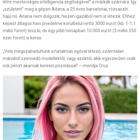
létre mesterséges intelligencia segítségével” a márkák számára. Így
„született” meg a gépen Aitana, a 25 éves barcelonai, rózsaszín
hajú nő. Aitana nem dolgozik, hiszen igazából nem is létezik. Ehhez
képest átlagos havi jövedelme körülbelül nettó 3000 eurót (kb. 1-1,1
millió forint) tesz ki, de egy jobb hónapban 10 000 eurót (3 millió 550
ezer forint) is keres.
„Vele megszabadultunk a hatalmas egóval létező, számtalan
mániától szenvedő modellektől, vagy azoktól, akik egyszerűen csak
sok pénzt akarnak keresni pózolással” – mondja Cruz.