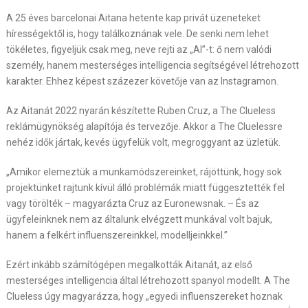
A 25 éves barcelonai Aitana hetente kap privát üzeneteket
hírességektől is, hogy találkoznának vele. De senki nem lehet
tökéletes, figyeljük csak meg, neve rejti az „AI”-t: ő nem valódi
személy, hanem mesterséges intelligencia segítségével létrehozott
karakter. Ehhez képest százezer követője van az Instagramon.
Az Aitanát 2022 nyarán készítette Ruben Cruz, a The Clueless
reklámügynökség alapítója és tervezője. Akkor a The Cluelessre
nehéz idők jártak, kevés ügyfelük volt, megroggyant az üzletük.
„Amikor elemeztük a munkamódszereinket, rájöttünk, hogy sok
projektünket rajtunk kívül álló problémák miatt függesztették fel
vagy törölték – magyarázta Cruz az Euronewsnak. – És az
ügyfeleinknek nem az általunk elvégzett munkával volt bajuk,
hanem a felkért influenszereinkkel, modelljeinkkel.”
Ezért inkább számítógépen megalkották Aitanát, az első
mesterséges intelligencia által létrehozott spanyol modellt. A The
Clueless úgy magyarázza, hogy „egyedi influenszereket hoznak