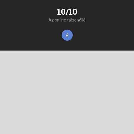
10/10
Az online talponálló