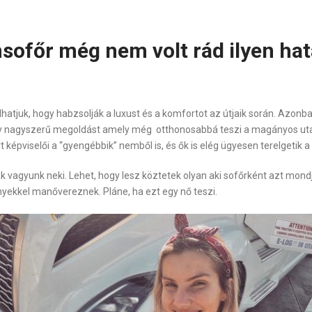
ofőr még nem volt rád ilyen hat
juk, hogy habzsolják a luxust és a komfortot az útjaik során. Azonban
gy nagyszerű megoldást amely még otthonosabbá teszi a magányos uta
 képviselői a “gyengébbik” nemből is, és ők is elég ügyesen terelgetik a
ak vagyunk neki. Lehet, hogy lesz köztetek olyan aki sofőrként azt mon
nyekkel manővereznek. Pláne, ha ezt egy nő teszi.