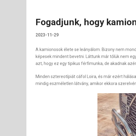
Fogadjunk, hogy kamions
2023-11-29
A kamionosok élete se leányálom. Bizony nem mondhat
képesek mindent bevetni. Láttunk már tőlük nem e
azt, hogy ez egy tipikus férfimunka, de akadnak azért
Minden sztereotípiát cáfol Loira, és már ezért hálás
mindig eszméletlen látvány, amikor ekkora szerelvé