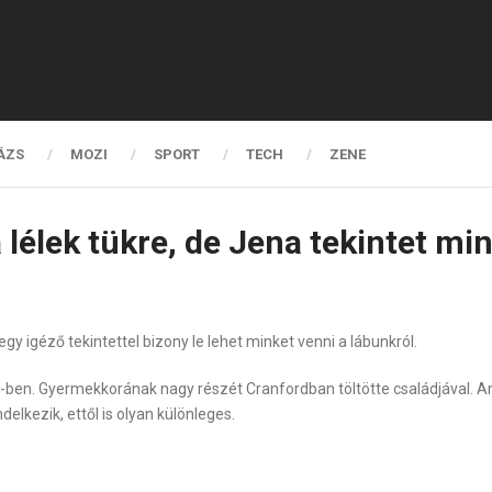
ÁZS
MOZI
SPORT
TECH
ZENE
 lélek tükre, de Jena tekintet mi
y igéző tekintettel bizony le lehet minket venni a lábunkról.
ben. Gyermekkorának nagy részét Cranfordban töltötte családjával. Am
delkezik, ettől is olyan különleges.