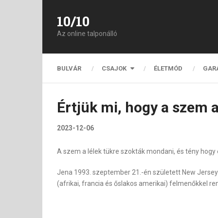
10/10
Az online talponálló
BULVÁR
CSAJOK
ÉLETMÓD
GAR
Értjük mi, hogy a szem a
2023-12-06
A szem a lélek tükre szokták mondani, és tény hogy eg
Jena 1993. szeptember 21.-én született New Jersey-
(afrikai, francia és őslakos amerikai) felmenőkkel ren