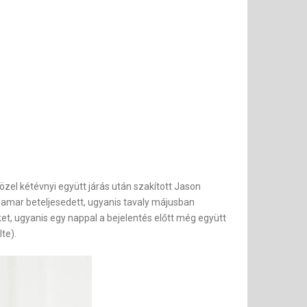
özel kétévnyi együtt járás után szakított Jason
hamar beteljesedett, ugyanis tavaly májusban
ket, ugyanis egy nappal a bejelentés előtt még együtt
te).