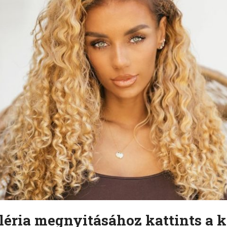
léria megnyitásához kattints a k