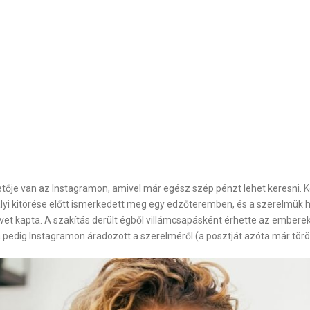
övetője van az Instagramon, amivel már egész szép pénzt lehet keresni. K
lyi kitörése előtt ismerkedett meg egy edzőteremben, és a szerelmük 
evet kapta. A szakítás derült égből villámcsapásként érhette az embere
pedig Instagramon áradozott a szerelméről (a posztját azóta már töröl