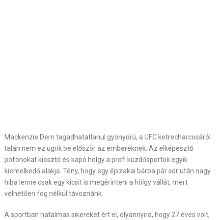
Mackenzie Dern tagadhatatlanul gyönyörű, a UFC ketrecharcosáról
talán nem ez ugrik be először az embereknek. Az elképesztő
pofonokat kiosztó és kapó hölgy a profi küzdősportok egyik
kiemelkedő alakja. Tény, hogy egy éjszakai bárba pár sör után nagy
hiba lenne csak egy kicsit is megérinteni a hölgy vállát, mert
vélhetően fog nélkül távoznánk.
A sportban hatalmas sikereket ért el, olyannyira, hogy 27 éves volt,