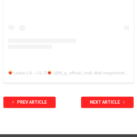
Laskai Lili – LIL G
(@lil_g_official_real) által megosztott bejegyzés
PREV ARTICLE
NEXT ARTICLE