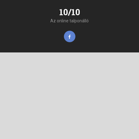
10/10
Az online talponálló