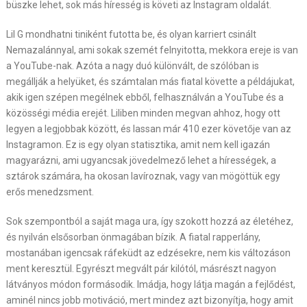
büszke lehet, sok más híresség is követi az Instagram oldalát.
Lil G mondhatni tiniként futotta be, és olyan karriert csinált
Nemazalánnyal, ami sokak szemét felnyitotta, mekkora ereje is van
a YouTube-nak. Azóta a nagy duó különvált, de szólóban is
megállják a helyüket, és számtalan más fiatal követte a példájukat,
akik igen szépen megélnek ebből, felhasználván a YouTube és a
közösségi média erejét. Liliben minden megvan ahhoz, hogy ott
legyen a legjobbak között, és lassan már 410 ezer követője van az
Instagramon. Ez is egy olyan statisztika, amit nem kell igazán
magyarázni, ami ugyancsak jövedelmező lehet a hírességek, a
sztárok számára, ha okosan lavíroznak, vagy van mögöttük egy
erős menedzsment.
Sok szempontból a saját maga ura, így szokott hozzá az életéhez,
és nyilván elsősorban önmagában bízik. A fiatal rapperlány,
mostanában igencsak ráfeküdt az edzésekre, nem kis változáson
ment keresztül. Egyrészt megvált pár kilótól, másrészt nagyon
látványos módon formásodik. Imádja, hogy látja magán a fejlődést,
aminél nincs jobb motiváció, mert mindez azt bizonyítja, hogy amit