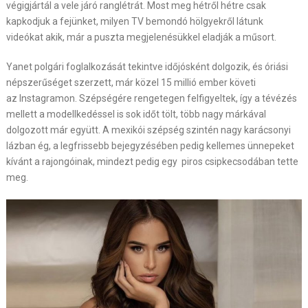
végigjártál a vele járó ranglétrát. Most meg hétről hétre csak
kapkodjuk a fejünket, milyen TV bemondó hölgyekről látunk
videókat akik, már a puszta megjelenésükkel eladják a műsort.
Yanet polgári foglalkozását tekintve időjósként dolgozik, és óriási
népszerűséget szerzett, már közel 15 millió ember követi
az Instagramon. Szépségére rengetegen felfigyeltek, így a tévézés
mellett a modellkedéssel is sok időt tölt, több nagy márkával
dolgozott már együtt. A mexikói szépség szintén nagy karácsonyi
lázban ég, a legfrissebb bejegyzésében pedig kellemes ünnepeket
kívánt a rajongóinak, mindezt pedig egy piros csipkecsodában tette
meg.