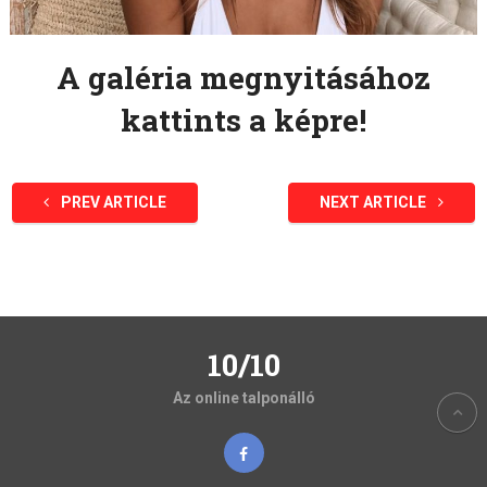
A galéria megnyitásához
kattints a képre!
PREV ARTICLE
NEXT ARTICLE
10/10
Az online talponálló