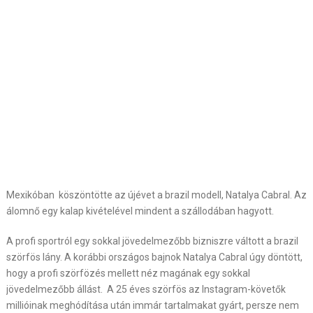
Mexikóban köszöntötte az újévet a brazil modell, Natalya Cabral. Az
álomnő egy kalap kivételével mindent a szállodában hagyott.
A profi sportról egy sokkal jövedelmezőbb
bizniszre váltott a brazil
szörfös lány.
A korábbi országos bajnok Natalya Cabral úgy döntött,
hogy a profi szörfözés mellett néz magának egy sokkal
jövedelmezőbb állást.
A 25 éves szörfös az Instagram-követők
millióinak meghódítása után immár tartalmakat gyárt, persze nem