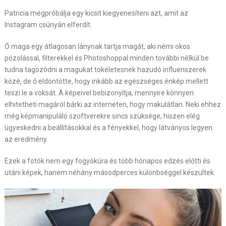
Patricia megpróbálja egy kicsit kiegyenesíteni azt, amit az
Instagram csúnyán elferdít.
Ő maga egy átlagosan lánynak tartja magát, aki némi okos
pózolással, filterekkel és Photoshoppal minden további nélkül be
tudna tagozódni a magukat tökéletesnek hazudó influenszerek
közé, de ő eldöntötte, hogy inkább az egészséges énkép mellett
teszi le a voksát. A képeivel bebizonyítja, mennyire könnyen
elhitetheti magáról bárki az interneten, hogy makulátlan. Neki ehhez
még képmanipuláló szoftverekre sincs szüksége, hiszen elég
ügyeskedni a beállításokkal és a fényekkel, hogy látványos legyen
az eredmény.
Ezek a fotók nem egy fogyókúra és több hónapos edzés előtti és
utáni képek, hanem néhány másodperces különbséggel készültek.