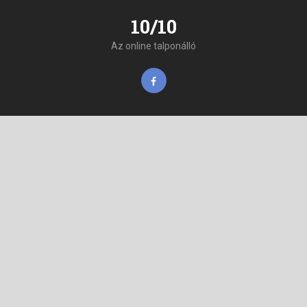
10/10
Az online talponálló