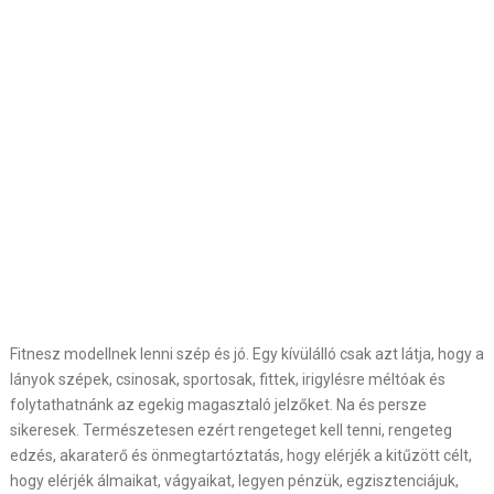
Fitnesz modellnek lenni szép és jó. Egy kívülálló csak azt látja, hogy a
lányok szépek, csinosak, sportosak, fittek, irigylésre méltóak és
folytathatnánk az egekig magasztaló jelzőket. Na és persze
sikeresek. Természetesen ezért rengeteget kell tenni, rengeteg
edzés, akaraterő és önmegtartóztatás, hogy elérjék a kitűzött célt,
hogy elérjék álmaikat, vágyaikat, legyen pénzük, egzisztenciájuk,