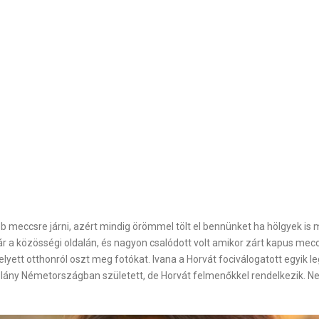
bb meccsre járni, azért mindig örömmel tölt el bennünket ha hölgyek is 
r a közösségi oldalán, és nagyon csalódott volt amikor zárt kapus meccs
 helyett otthonról oszt meg fotókat. Ivana a Horvát fociválogatott egyik
olólány Németországban született, de Horvát felmenőkkel rendelkezik. N