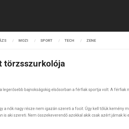
ÁZS
MOZI
SPORT
TECH
ZENE
t törzsszurkolója
l a legerősebb bajnokságokig elsősorban a férfiak sportja volt. A férfiak 
ogy a nők nagy része nem igazán szereti a focit. Úgy kell tőlük kemény
an is aki szereti. Nem összekeverendő azokkal akik csak azért járnak k