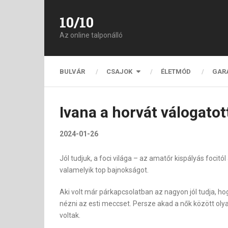
10/10
Az online talponálló
BULVÁR
CSAJOK
ÉLETMÓD
GAR
Ivana a horvát válogatot
2024-01-26
Jól tudjuk, a foci világa – az amatőr kispályás focitó
valamelyik top bajnokságot.
Aki volt már párkapcsolatban az nagyon jól tudja, h
nézni az esti meccset. Persze akad a nők között oly
voltak.