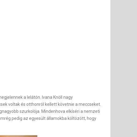
megjelennek a lelátón. Ivana Knöll nagy
ek voltak és otthonról kellett követnie a meccseket.
 legnagyobb szurkolója. Mindenhova elkíséri a nemzeti
emrég pedig az egyesült államokba költözött, hogy