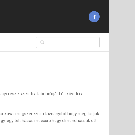
nagy része szereti a labdarúgást és követi is
 munkával megszerezni a távirányítót hogy meg tudjuk
i egy-egy telt házas meccsre hogy elmondhassák ott