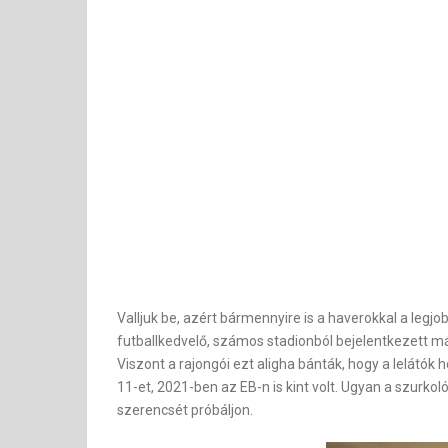
Valljuk be, azért bármennyire is a haverokkal a legjo
futballkedvelő, számos stadionból bejelentkezett má
Viszont a rajongói ezt aligha bánták, hogy a lelátók
11-et, 2021-ben az EB-n is kint volt. Ugyan a szurk
szerencsét próbáljon.