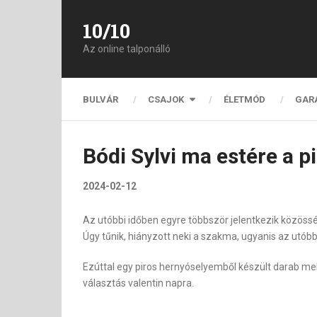
10/10
Az online talponálló
BULVÁR
CSAJOK
ÉLETMÓD
GAR
Bódi Sylvi ma estére a p
2024-02-12
Az utóbbi időben egyre többször jelentkezik közösség
Úgy tűnik, hiányzott neki a szakma, ugyanis az utóbb
Ezúttal egy piros hernyóselyemből készült darab mel
választás valentin napra.