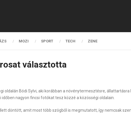
ÁZS
MOZI
SPORT
TECH
ZENE
irosat választotta
i oldalán Bódi Sylvi, aki korábban a növénytermesztésre, állattartásra
i időben nagyon fincsi fotókat tesz közzé a közösségi oldalain.
lett döntött, amit most több szögből is megmutatott, így nemcsak szem