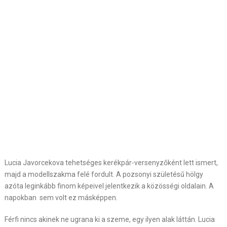
Lucia Javorcekova tehetséges kerékpár-versenyzőként lett ismert,
majd a modellszakma felé fordult. A pozsonyi születésű hölgy
azóta leginkább finom képeivel jelentkezik a közösségi oldalain. A
napokban sem volt ez másképpen.
Férfi nincs akinek ne ugrana ki a szeme, egy ilyen alak láttán. Lucia