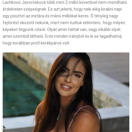
Lachkovic Javorčeková több mint 2 millió követővel nem mondható
érdektelen szépségnek. Ez azt jelenti, hogy neki elég kirakni napi
egy posztot az instára és máris milliókat keres. Ő tényleg nagy
fejtörést okozott nekünk, mert nem tudtuk eldönteni, hogy milyen
képeket tegyünk róla ki. Olyat amin háttal van, vagy inkább olyat
amin szemből látható. Erős minden irányból és le se tagadhatná,
hogy korábban profi kerékpáros volt.