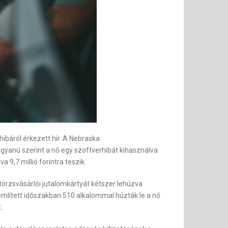
báról érkezett hír. A Nebraska
yanú szerint a nő egy szoftverhibát kihasználva
 9,7 millió forintra teszik.
 törzsvásárlói jutalomkártyát kétszer lehúzva
lített időszakban 510 alkalommal húzták le a nő
.