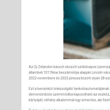
Az Új-Zélandon káoszt okozott szökőnapos üzemzava
állambeli 1011Now beszámolója alapján Lincoln váro
2022 novembere és 2023 júniusa között olyan 28 ezer l
Ezt a benzinkút önkiszolgáló tankolóautomatájának sz
demonstrációs üzemmódba kapcsolható az eszköz, az
kártyáját, néhány alkalommal egy ismerőse, aki fize