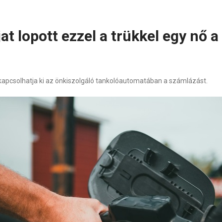
jat lopott ezzel a trükkel egy nő 
n kapcsolhatja ki az önkiszolgáló tankolóautomatában a számlázást.