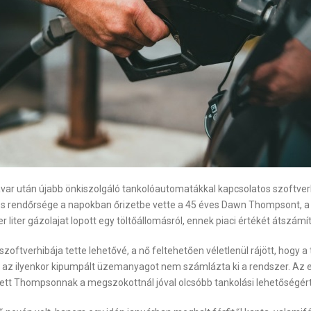
r után újabb önkiszolgáló tankolóautomatákkal kapcsolatos szoftverhi
s rendőrsége a napokban őrizetbe vette a 45 éves Dawn Thompsont, a g
iter gázolajat lopott egy töltőállomásról, ennek piaci értékét átszámítva
oftverhibája tette lehetővé, a nő feltehetően véletlenül rájött, hogy a
 ilyenkor kipumpált üzemanyagot nem számlázta ki a rendszer. Az em
tett Thompsonnak a megszokottnál jóval olcsóbb tankolási lehetőségért