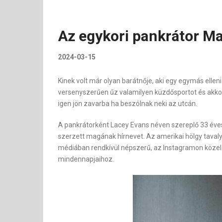
Az egykori pankrátor M
2024-03-15
Kinek volt már olyan barátnője, aki egy egymás ellen
versenyszerűen űz valamilyen küzdősportot és akkor 
igen jön zavarba ha beszólnak neki az utcán.
A pankrátorként Lacey Evans néven szereplő 33 éve
szerzett magának hírnevet. Az amerikai hölgy tavaly
médiában rendkívül népszerű, az Instagramon közel má
mindennapjaihoz.