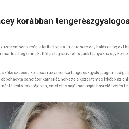
acey korábban tengerészgyalogos
i küzdelemben simán leterített volna. Tudjuk nem egy hálás dolog ezt b
már tuti, hogy mire kettőt pislognánk két fogunk hiányozna egy komolya
s szőke szépség korábban az amerikai tengerészgyalogságnál szolgált
 abbahagyta pankrátor karrierjét, helyette elkezdett még inkább az onl
sfél milió követője van, emellett a saját honlapján havi előfizetés fe