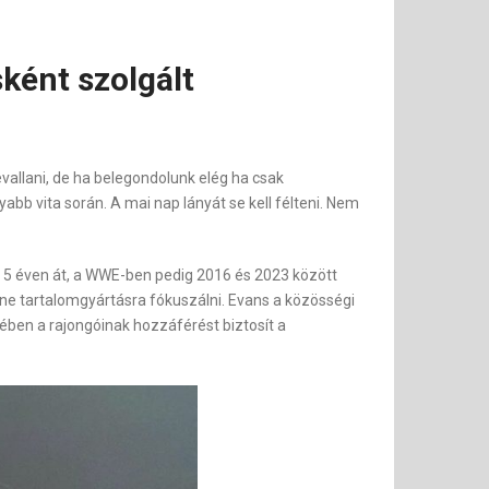
ként szolgált
evallani, de ha belegondolunk elég ha csak
bb vita során. A mai nap lányát se kell félteni. Nem
 5 éven át, a WWE-ben pedig 2016 és 2023 között
ine tartalomgyártásra fókuszálni. Evans a közösségi
jében a rajongóinak hozzáférést biztosít a