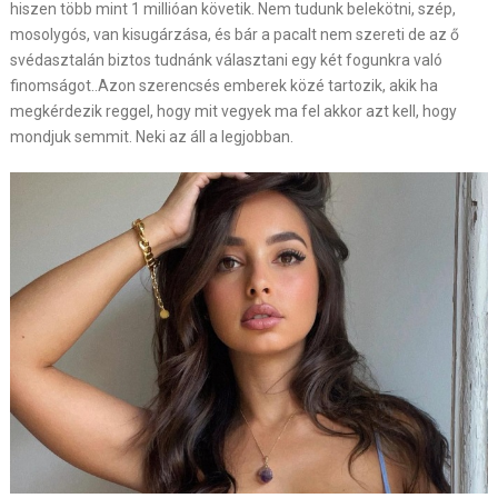
hiszen több mint 1 millióan követik. Nem tudunk belekötni, szép,
mosolygós, van kisugárzása, és bár a pacalt nem szereti de az ő
svédasztalán biztos tudnánk választani egy két fogunkra való
finomságot..Azon szerencsés emberek közé tartozik, akik ha
megkérdezik reggel, hogy mit vegyek ma fel akkor azt kell, hogy
mondjuk semmit. Neki az áll a legjobban.