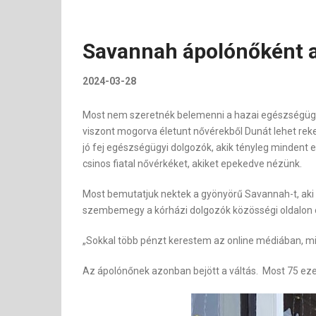
Savannah ápolónőként a „
2024-03-28
Most nem szeretnék belemenni a hazai egészségügy h
viszont mogorva életunt nővérekből Dunát lehet rek
jó fej egészségügyi dolgozók, akik tényleg mindent
csinos fiatal nővérkéket, akiket epekedve nézünk.
Most bemutatjuk nektek a gyönyörű Savannah-t, aki n
szembemegy a kórházi dolgozók közösségi oldalon e
„Sokkal több pénzt kerestem az online médiában, mi
Az ápolónőnek azonban bejött a váltás. Most 75 ezer