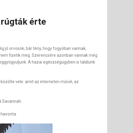
 rúgták érte
g jó orvosok, bár tény, hogy fogyóban vannak,
 ha nem fizetik meg. Szerencsére azonban vannak még
eggyógyuljunk. A hazai egészségügyben is találunk
özölte vele: amit az interneten művel, az
á Savannah.
 havonta.