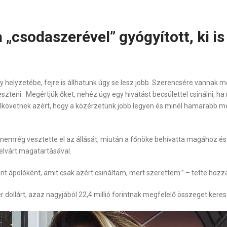
csodaszerével” gyógyított, ki is
elyzetébe, fejre is állhatunk úgy se lesz jobb. Szerencsére vannak mé
eszteni. Megértjük őket, nehéz úgy egy hivatást becsülettel csinálni,
 elkövetnek azért, hogy a közérzetünk jobb legyen és minél hamarabb m
emrég vesztette el az állását, miután a főnöke behívatta magához és k
lvárt magatartásával.
nt ápolóként, amit csak azért csináltam, mert szerettem.”
– tette hozz
 dollárt, azaz nagyjából 22,4 millió forintnak megfelelő összeget keres