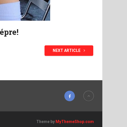
épre!
NEXT ARTICLE
Theme by
MyThemeShop.com