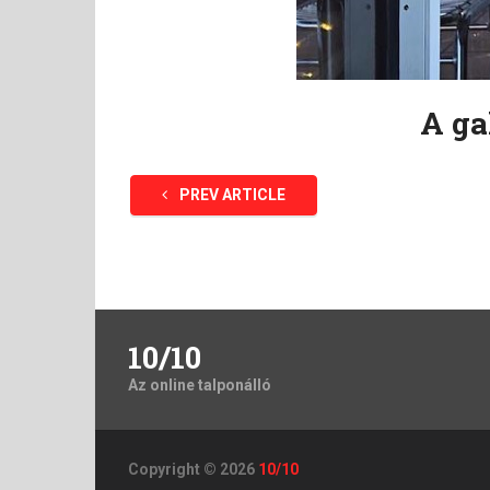
A ga
PREV ARTICLE
10/10
Az online talponálló
Copyright © 2026
10/10