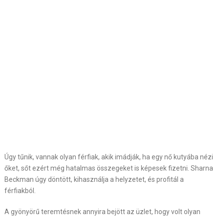
Úgy tűnik, vannak olyan férfiak, akik imádják, ha egy nő kutyába nézi
őket, sőt ezért még hatalmas összegeket is képesek fizetni. Sharna
Beckman úgy döntött, kihasználja a helyzetet, és profitál a
férfiakból.
A gyönyörű teremtésnek annyira bejött az üzlet, hogy volt olyan