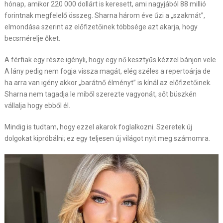
hónap, amikor 220 000 dollárt is keresett, ami nagyjából 88 millió
forintnak megfelelő összeg. Sharna három éve űzi a „szakmát”,
elmondása szerint az előfizetőinek többsége azt akarja, hogy
becsmérelje őket.
A férfiak egy része igényli, hogy egy nő kesztyűs kézzel bánjon vele
A lány pedig nem fogja vissza magát, elég széles a repertoárja de
ha arra van igény akkor „barátnő élményt” is kínál az előfizetőinek.
Sharna nem tagadja le miből szerezte vagyonát, sőt büszkén
vállalja hogy ebből él.
Mindig is tudtam, hogy ezzel akarok foglalkozni. Szeretek új
dolgokat kipróbálni; ez egy teljesen új világot nyit meg számomra.