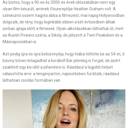
Az biztos, hogy a 90-es és 2000-es évek időszakában nem egy
olyan film készült, aminek főszereplője
Heather Graham
volt. A
színésznő sosem hagyta abba a filmezést, mai napig Hollywoodban
dolgozik, de tény, hogy leginkább ebben a két évtizedben álltak
sorban ajtaja előtt a filmesek. Olyan alkotásokban láthattuk őt, mint
az Austin Powers széria, a Sikoly, de játszott a Twin Peaksben és a
Másnaposokban is.
Azt pedig újra és újra bebizonyítja, hogy hiába töltötte be az 54-et, ő
bizony bőven letagadhat a korából! Bár jelenleg is forgat, de azért
szakított egy kis időt a pihenésre is. Ráadásul a legjobb helyet
választotta erre: a tengerparton, napsütésben fürdőzik, ráadásul
láthatóan csodás formában van.