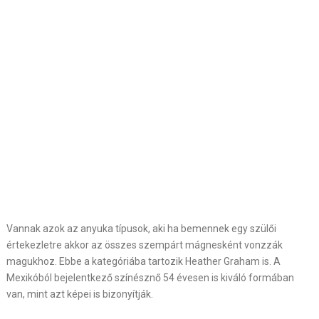
Vannak azok az anyuka típusok, aki ha bemennek egy szülői
értekezletre akkor az összes szempárt mágnesként vonzzák
magukhoz. Ebbe a kategóriába tartozik Heather Graham is. A
Mexikóból bejelentkező színésznő 54 évesen is kiváló formában
van, mint azt képei is bizonyítják.